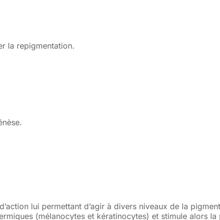
er la repigmentation.
énèse.
action lui permettant d’agir à divers niveaux de la pigmenta
ermiques (mélanocytes et kératinocytes) et stimule alors la